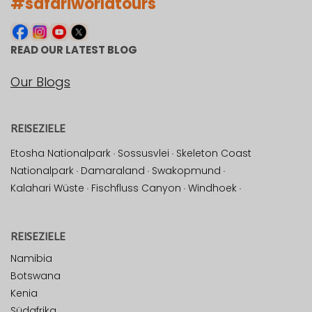
#safariworldtours
READ OUR LATEST BLOG
Our Blogs
REISEZIELE
Etosha Nationalpark
·
Sossusvlei
·
Skeleton Coast
Nationalpark
·
Damaraland
·
Swakopmund
·
Kalahari Wüste
·
Fischfluss Canyon
·
Windhoek
·
REISEZIELE
Namibia
Botswana
Kenia
Südafrika