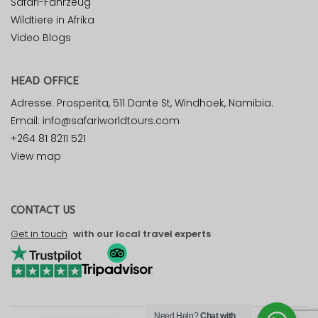
Safari-Fahrzeug
Wildtiere in Afrika
Video Blogs
HEAD OFFICE
Adresse: Prosperita, 511 Dante St, Windhoek, Namibia.
Email: info@safariworldtours.com
+264 81 8211 521
View map
CONTACT US
Get in touch
with our local travel experts
Need Help?
Chat with