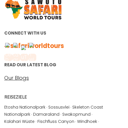
CONNECT WITH US
#safariworldtours
READ OUR LATEST BLOG
Our Blogs
REISEZIELE
Etosha Nationalpark
·
Sossusvlei
·
Skeleton Coast
Nationalpark
·
Damaraland
·
Swakopmund
·
Kalahari Wüste
·
Fischfluss Canyon
·
Windhoek
·