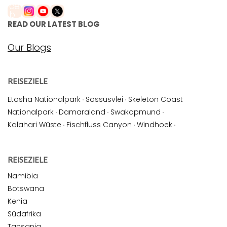
READ OUR LATEST BLOG
Our Blogs
REISEZIELE
Etosha Nationalpark
·
Sossusvlei
·
Skeleton Coast
Nationalpark
·
Damaraland
·
Swakopmund
·
Kalahari Wüste
·
Fischfluss Canyon
·
Windhoek
·
REISEZIELE
Namibia
Botswana
Kenia
Südafrika
Tansania