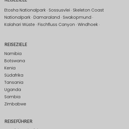
Etosha Nationalpark
·
Sossusvlei
·
Skeleton Coast
Nationalpark
·
Damaraland
·
Swakopmund
·
Kalahari Wüste
·
Fischfluss Canyon
·
Windhoek
·
REISEZIELE
Namibia
Botswana
Kenia
Südafrika
Tansania
Uganda
Sambia
Zimbabwe
REISEFÜHRER