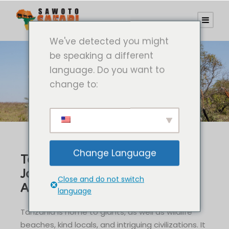
We've detected you might
be speaking a different
language. Do you want to
Tansania Touren
change to:
Change Language
Tanzania tours Unveiled A
Journey through the Heart of
Close and do not switch
Africa
language
Tanzania is home to giants, as well as wildlife
beaches, kind locals, and intriguing civilizations. It