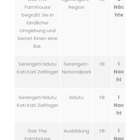
Farmhouse
Region
Näc
begrüßt Sie in
hte
ländlicher
Umgebung und
bietet Ihnen eine
Bar.
Serengeti Ndutu
Serengeti-
FB
1
Kati Kati Zeltlager
Nationalpark
Nac
ht
Serengeti Ndutu
Ndutu
FB
1
Kati Kati Zeltlager
Nac
ht
Das The
Ausbildung
FB
1
Farmhouse
Nac