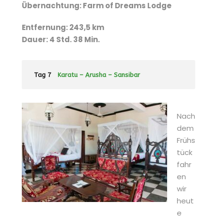
Übernachtung: Farm of Dreams Lodge
Entfernung: 243,5 km
Dauer: 4 Std. 38 Min.
Tag 7
Karatu – Arusha – Sansibar
Nach
dem
Frühs
tück
fahr
en
wir
heut
e