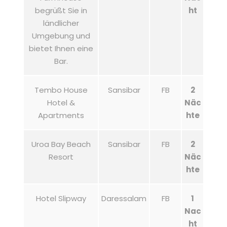
begrüßt Sie in
ht
ländlicher
Umgebung und
bietet Ihnen eine
Bar.
Tembo House
Sansibar
FB
2
Hotel &
Näc
Apartments
hte
Uroa Bay Beach
Sansibar
FB
2
Resort
Näc
hte
Hotel Slipway
Daressalam
FB
1
Nac
ht