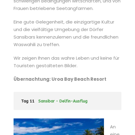
schwierigen Bedingungen wirtschaften, und von
Frauen betriebene Seetangfarmen.
Eine gute Gelegenheit, die einzigartige Kultur
und die vielfältige Umgebung der Dörfer
Sansibars kennenzulernen und die freundlichen
Waswahili zu treffen.
Wir zeigen Ihnen das wahre Leben und keine für
Touristen gestalteten Bilder.
Übernachtung: Uroa Bay Beach Resort
Tag 11
Sansibar - Delfin-Ausflug
An
eine