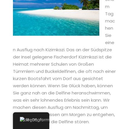
m
Tag
mac
hen
Sie
eine
n Ausflug nach Kizimkazi. Das an der Südspitze
der Insel gelegene Fischerdorf Kizimkazi ist die
Heimat mehrerer Schulen von Großen
Tümmlern und Buckeldelfinen, die oft nach einer
kurzen Bootsfahrt vom Dorf aus gesichtet
werden können. Wenn Sie Glück haben, können
Sie ganz nah an die Delfine heranschwimmen,
was ein sehr lohnendes Erlebnis sein kann. Wir
machen diesen Ausflug am Nachmittag, um
den Touristenmassen am Morgen zu entgehen,
German
die in großer Zahl die Delfine stören.