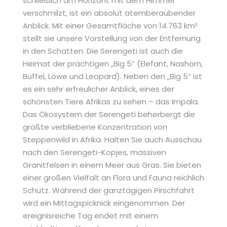
schließlich am Horizont mit dem Himmel
verschmilzt, ist ein absolut atemberaubender
Anblick. Mit einer Gesamtfläche von 14.763 km²
stellt sie unsere Vorstellung von der Entfernung
in den Schatten. Die Serengeti ist auch die
Heimat der prächtigen „Big 5“ (Elefant, Nashorn,
Büffel, Löwe und Leopard). Neben den „Big 5“ ist
es ein sehr erfreulicher Anblick, eines der
schönsten Tiere Afrikas zu sehen – das Impala.
Das Ökosystem der Serengeti beherbergt die
größte verbliebene Konzentration von
Steppenwild in Afrika. Halten Sie auch Ausschau
nach den Serengeti-Kopjes, massiven
Granitfelsen in einem Meer aus Gras. Sie bieten
einer großen Vielfalt an Flora und Fauna reichlich
Schutz. Während der ganztägigen Pirschfahrt
wird ein Mittagspicknick eingenommen. Der
ereignisreiche Tag endet mit einem