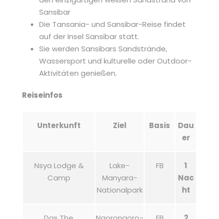
Sansibar
Die Tansania- und Sansibar-Reise findet
auf der Insel Sansibar statt.
Sie werden Sansibars Sandstrände,
Wassersport und kulturelle oder Outdoor-
Aktivitäten genießen.
Reiseinfos
Unterkunft
Ziel
Basis
Dau
er
Nsya Lodge &
Lake-
FB
1
Camp
Manyara-
Nac
Nationalpark
ht
Das The
Ngorongoro-
FB
2