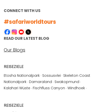
CONNECT WITH US
#safariworldtours
READ OUR LATEST BLOG
Our Blogs
REISEZIELE
Etosha Nationalpark
·
Sossusvlei
·
Skeleton Coast
Nationalpark
·
Damaraland
·
Swakopmund
·
Kalahari Wüste
·
Fischfluss Canyon
·
Windhoek
·
REISEZIELE