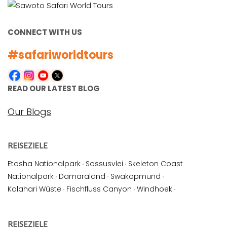
CONNECT WITH US
#safariworldtours
READ OUR LATEST BLOG
Our Blogs
REISEZIELE
Etosha Nationalpark
·
Sossusvlei
·
Skeleton Coast
Nationalpark
·
Damaraland
·
Swakopmund
·
Kalahari Wüste
·
Fischfluss Canyon
·
Windhoek
·
REISEZIELE