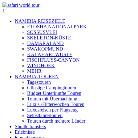
NAMIBIA REISEZIELE
ETOSHA NATIONALPARK
SOSSUSVLEI
SKELETON-KÜSTE
DAMARALAND
SWAKOPMUND
KALAHARI-WÜSTE
FISCHFLUSS-CANYON
WINDHOEK
MEHR
NAMIBIA-TOUREN
Tagestouren
Günstige Campingtouren
Budget-Unterkünfte Touren
Touren mit Übernachtung
Luxus-/Flitterwochen-Touren
Luxusreisen per Flugzeug
Selbstfahrertouren
Touren durch mehrere Länder
Shuttle transfers
Erlebnisse
Kontaktiere uns