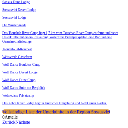
Sossus Dune Lodge
Sossusvlei Desert Lodge
Sossusvlei Lodge
Die Wüstengnade
Das Tsauchab River Camp liegt 1,7 km vom Tsauchab River Camp entfernt und bietet
Unterkünfte mit einem Restaurant, kostenfreie Privatparkplätze, eine Bar und eine
Gemeinschaftslounge.
Tsondab-Tal-Reservat
Weltsvrede Gästefarm
Wolf Dance Boulders Camp
Wolf Dance Desert Lodge
Wolf Dance Dune Camp
Wolf Dance Suite mit Bergblick
Wolwedans Privatcamp
Das Zebra River Lodge liegt in ländlicher Umgebung und bietet einen Garten.
Vollständige Liste der Unterkünfte in der Region Sossusvlei
0
Anteile
Zurück
Nächste