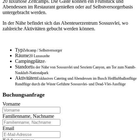
20 luxuriöse Zeltcamps. Die Gäste können ein Frühstück und
Abendessen im Restaurant genießen oder auf Selbstversorgerbasis
untergebracht werden.
In der Nähe befindet sich das Abenteuerzentrum Sossusvlei, wo
zahlreiche Aktivitäten gebucht werden können.
Typ
Zeltcamp / Selbstversorger
Räume
20 Luxuszelte
Campingplätze
-
Standort
In der Nähe von Sossusvlei und Sesriem Canyon, am Tor zum Namib-
Naukluft-Nationalpark
Aktivitäten
Exklusives Catering und Abendessen im Busch Heißluftballonflüge
Rundflüge durch die Wüste Geführte Sossusvlei- und Dead-Vlei-Ausflüge
Buchungsanfrage
Vorname
Familienname, Nachname
Email