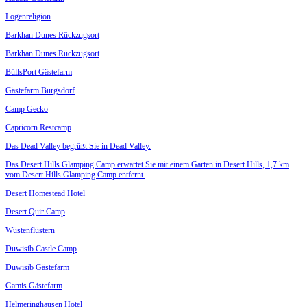
Logenreligion
Barkhan Dunes Rückzugsort
Barkhan Dunes Rückzugsort
BüllsPort Gästefarm
Gästefarm Burgsdorf
Camp Gecko
Capricorn Restcamp
Das Dead Valley begrüßt Sie in Dead Valley.
Das Desert Hills Glamping Camp erwartet Sie mit einem Garten in Desert Hills, 1,7 km
vom Desert Hills Glamping Camp entfernt.
Desert Homestead Hotel
Desert Quir Camp
Wüstenflüstern
Duwisib Castle Camp
Duwisib Gästefarm
Gamis Gästefarm
Helmeringhausen Hotel