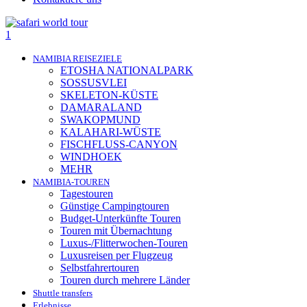
NAMIBIA REISEZIELE
ETOSHA NATIONALPARK
SOSSUSVLEI
SKELETON-KÜSTE
DAMARALAND
SWAKOPMUND
KALAHARI-WÜSTE
FISCHFLUSS-CANYON
WINDHOEK
MEHR
NAMIBIA-TOUREN
Tagestouren
Günstige Campingtouren
Budget-Unterkünfte Touren
Touren mit Übernachtung
Luxus-/Flitterwochen-Touren
Luxusreisen per Flugzeug
Selbstfahrertouren
Touren durch mehrere Länder
Shuttle transfers
Erlebnisse