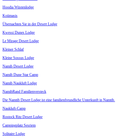
Hoodia Wüstenlodge
Koiimasis
Übernachten Sie in der Desert Lodge
Kwessi Dunes Lodge
Le Mirage Desert Lodge
Kleiner Schlaf
Kleine Sossus Lodge
Namib Desert Lodge
Namib Dune Star Camp
Namib Naukluft Lodge
NamibRand Familienversteck
Die Namtib Desert Lodge ist eine familienfreundliche Unterkunft in Namtib.
Naukluft-Camp
Rostock Ritz Desert Lodge
Campingplatz Sesriem
Solitaire Lodge