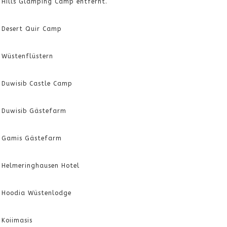
Hills Glamping Camp entfernt.
Desert Quir Camp
Wüstenflüstern
Duwisib Castle Camp
Duwisib Gästefarm
Gamis Gästefarm
Helmeringhausen Hotel
Hoodia Wüstenlodge
Koiimasis