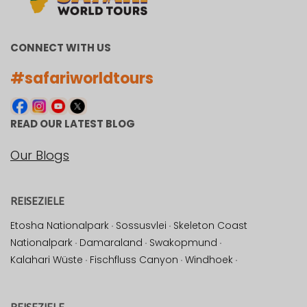
CONNECT WITH US
#safariworldtours
READ OUR LATEST BLOG
Our Blogs
REISEZIELE
Etosha Nationalpark
·
Sossusvlei
·
Skeleton Coast
Nationalpark
·
Damaraland
·
Swakopmund
·
Kalahari Wüste
·
Fischfluss Canyon
·
Windhoek
·