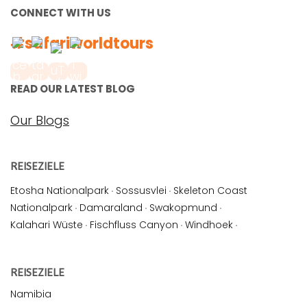
CONNECT WITH US
#safariworldtours
READ OUR LATEST BLOG
Our Blogs
REISEZIELE
Etosha Nationalpark
·
Sossusvlei
·
Skeleton Coast
Nationalpark
·
Damaraland
·
Swakopmund
·
Kalahari Wüste
·
Fischfluss Canyon
·
Windhoek
·
REISEZIELE
Namibia