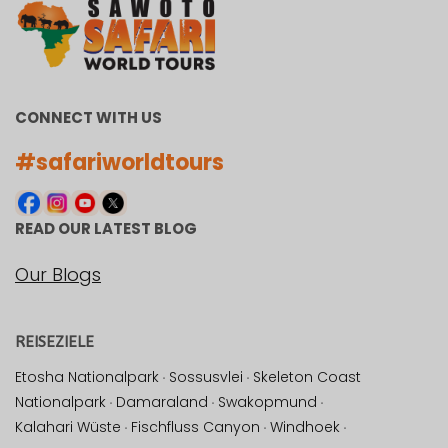
CONNECT WITH US
#safariworldtours
READ OUR LATEST BLOG
Our Blogs
REISEZIELE
Etosha Nationalpark
·
Sossusvlei
·
Skeleton Coast
Nationalpark
·
Damaraland
·
Swakopmund
·
Kalahari Wüste
·
Fischfluss Canyon
·
Windhoek
·