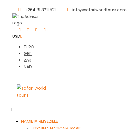
+264 81 8211 521
info@safariworldtours.com
USD
EURO
GBP
ZAR
NAD
NAMIBIA REISEZIELE
ETOSHA NATIONALPARK