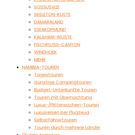
SOSSUSVLEI
SKELETON-KÜSTE
DAMARALAND
SWAKOPMUND
KALAHARI-WÜSTE
FISCHFLUSS-CANYON
WINDHOEK
MEHR
NAMIBIA-TOUREN
Tagestouren
Günstige Campingtouren
Budget-Unterkünfte Touren
Touren mit Übernachtung
Luxus-/Flitterwochen-Touren
Luxusreisen per Flugzeug
Selbstfahrertouren
Touren durch mehrere Länder
Shuttle transfers