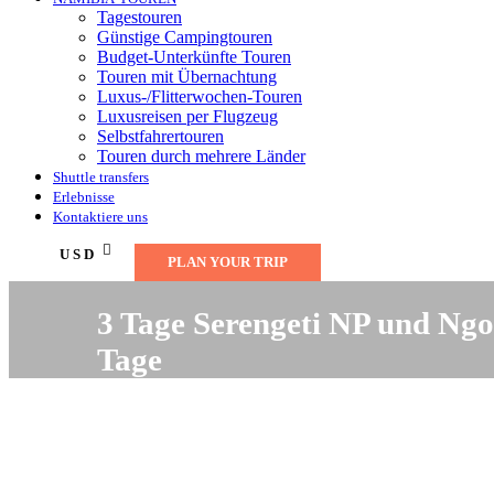
Tagestouren
Günstige Campingtouren
Budget-Unterkünfte Touren
Touren mit Übernachtung
Luxus-/Flitterwochen-Touren
Luxusreisen per Flugzeug
Selbstfahrertouren
Touren durch mehrere Länder
Shuttle transfers
Erlebnisse
Kontaktiere uns
USD
PLAN YOUR TRIP
3 Tage Serengeti NP und Ngo
Tage