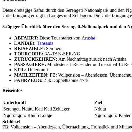
Diese dreitägige Safari durch den Serengeti-Nationalpark und den Ng
Unterbringung erfolgt in Lodges und Zeltlagern. Die Unterbringung
3-tägiger Überblick über den Serengeti-Nationalpark und den 
ABFAHRT:
Diese Tour startet von
Arusha
LAND(E):
Tansania
REISEZIELE:
Seronera
TOURCODE:
3A-TAN-SER-NG
ZURÜCKKEHREN:
Am Nachmittag zurück nach Arusha
PASSAGIERE:
Mindestens 1 Reisender und maximal 14 Rei
STIL:
Unterkunft
MAHLZEITEN:
FB: Vollpension – Abendessen, Übernachtun
FAHRZEUG:
2-3: Doppelkabine 4×4/
Reiseinfos
Unterkunft
Ziel
Serengeti Ndutu Kati Kati Zeltlager
Ndutu
Ngorongoro Rhino Lodge
Ngorongoro-Krater
Schlüssel
FB: Vollpension – Abendessen, Übernachtung, Frühstück und Mittag