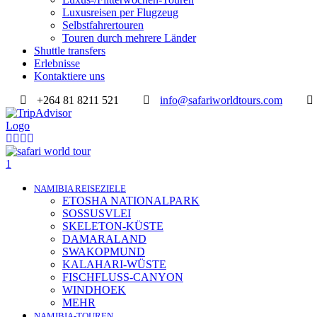
Luxusreisen per Flugzeug
Selbstfahrertouren
Touren durch mehrere Länder
Shuttle transfers
Erlebnisse
Kontaktiere uns
+264 81 8211 521
info@safariworldtours.com
NAMIBIA REISEZIELE
ETOSHA NATIONALPARK
SOSSUSVLEI
SKELETON-KÜSTE
DAMARALAND
SWAKOPMUND
KALAHARI-WÜSTE
FISCHFLUSS-CANYON
WINDHOEK
MEHR
NAMIBIA-TOUREN