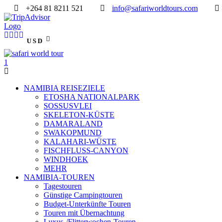
+264 81 8211 521
info@safariworldtours.com
USD
NAMIBIA REISEZIELE
ETOSHA NATIONALPARK
SOSSUSVLEI
SKELETON-KÜSTE
DAMARALAND
SWAKOPMUND
KALAHARI-WÜSTE
FISCHFLUSS-CANYON
WINDHOEK
MEHR
NAMIBIA-TOUREN
Tagestouren
Günstige Campingtouren
Budget-Unterkünfte Touren
Touren mit Übernachtung
Luxus-/Flitterwochen-Touren