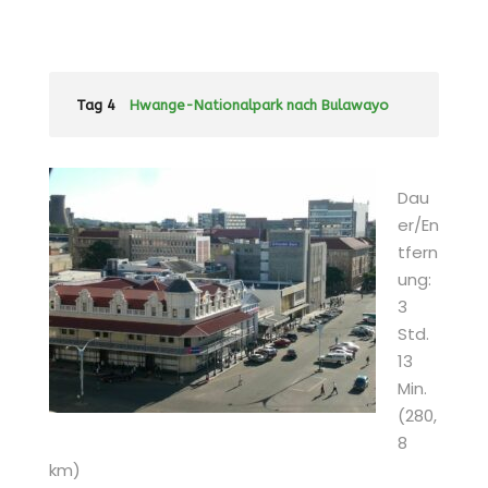
Tag 4
Hwange-Nationalpark nach Bulawayo
Dau
er/En
tfern
ung:
3
Std.
13
Min.
(280,
8
km)