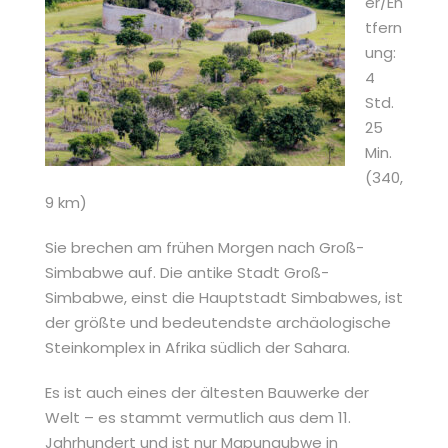
er/En
tfern
ung:
4
Std.
25
Min.
(340,
9 km)
Sie brechen am frühen Morgen nach Groß-
Simbabwe auf. Die antike Stadt Groß-
Simbabwe, einst die Hauptstadt Simbabwes, ist
der größte und bedeutendste archäologische
Steinkomplex in Afrika südlich der Sahara.
Es ist auch eines der ältesten Bauwerke der
Welt – es stammt vermutlich aus dem 11.
Jahrhundert und ist nur Mapungubwe in