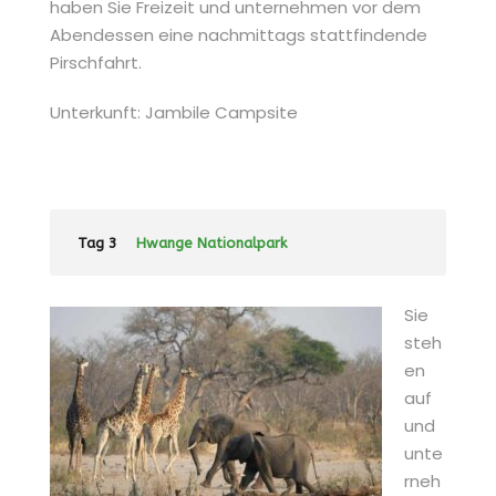
haben Sie Freizeit und unternehmen vor dem
Abendessen eine nachmittags stattfindende
Pirschfahrt.
Unterkunft: Jambile Campsite
Tag 3
Hwange Nationalpark
Sie
steh
en
auf
und
unte
rneh