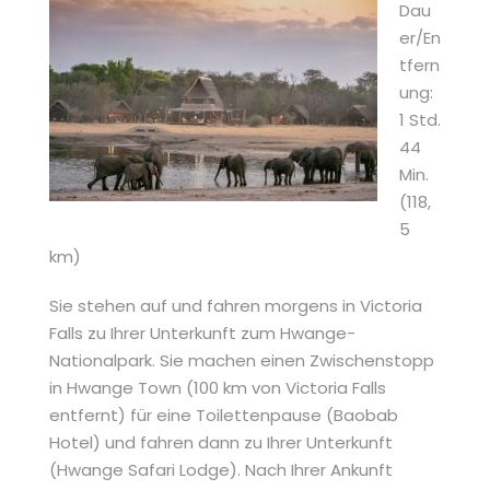
Dau
er/En
tfern
ung:
1 Std.
44
Min.
(118,
5
km)
Sie stehen auf und fahren morgens in Victoria
Falls zu Ihrer Unterkunft zum Hwange-
Nationalpark. Sie machen einen Zwischenstopp
in Hwange Town (100 km von Victoria Falls
entfernt) für eine Toilettenpause (Baobab
Hotel) und fahren dann zu Ihrer Unterkunft
(Hwange Safari Lodge). Nach Ihrer Ankunft