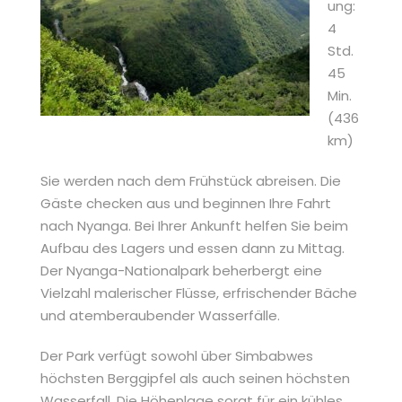
ung:
4
Std.
45
Min.
(436
km)
Sie werden nach dem Frühstück abreisen. Die
Gäste checken aus und beginnen Ihre Fahrt
nach Nyanga. Bei Ihrer Ankunft helfen Sie beim
Aufbau des Lagers und essen dann zu Mittag.
Der Nyanga-Nationalpark beherbergt eine
Vielzahl malerischer Flüsse, erfrischender Bäche
und atemberaubender Wasserfälle.
Der Park verfügt sowohl über Simbabwes
höchsten Berggipfel als auch seinen höchsten
Wasserfall. Die Höhenlage sorgt für ein kühles