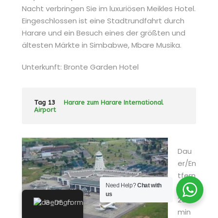
Nacht verbringen Sie im luxuriösen Meikles Hotel.
Eingeschlossen ist eine Stadtrundfahrt durch
Harare und ein Besuch eines der größten und
ältesten Märkte in Simbabwe, Mbare Musika.
Unterkunft: Bronte Garden Hotel
Tag 13
Harare zum Harare International
Airport
Dau
er/En
tfern
Need Help?
Chat with
ung:
us
26
German
min