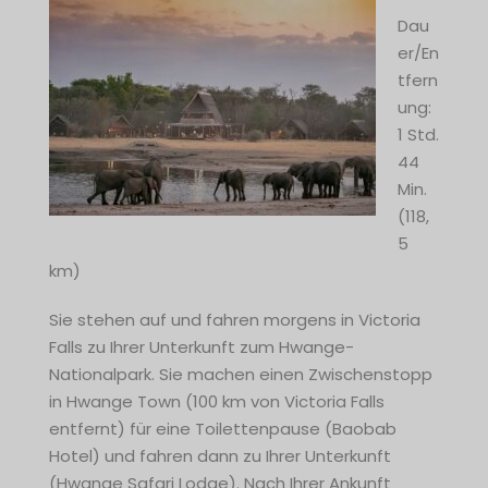
Dau
er/En
tfern
ung:
1 Std.
44
Min.
(118,
5
km)
Sie stehen auf und fahren morgens in Victoria
Falls zu Ihrer Unterkunft zum Hwange-
Nationalpark. Sie machen einen Zwischenstopp
in Hwange Town (100 km von Victoria Falls
entfernt) für eine Toilettenpause (Baobab
Hotel) und fahren dann zu Ihrer Unterkunft
(Hwange Safari Lodge). Nach Ihrer Ankunft