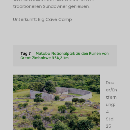
traditionellen Sundowner genießen.
Unterkunft: Big Cave Camp
Tag 7
Matobo Nationalpark zu den Ruinen von
Great Zimbabwe 354,2 km
Dau
er/En
tfern
ung:
4
Std.
25