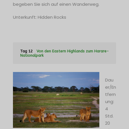
begeben Sie sich auf einen Wanderweg.
Unterkunft: Hidden Rocks
Tag 12
Von den Eastern Highlands zum Harare-
Nationalpark
Dau
er/En
tfern
ung:
4
Std.
20