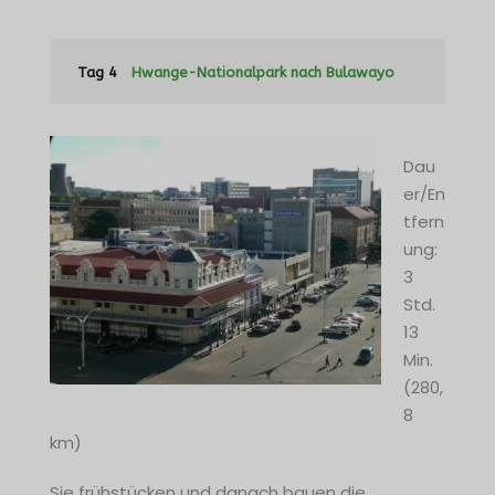
Tag 4
Hwange-Nationalpark nach Bulawayo
Dau
er/En
tfern
ung:
3
Std.
13
Min.
(280,
8
km)
Sie frühstücken und danach bauen die