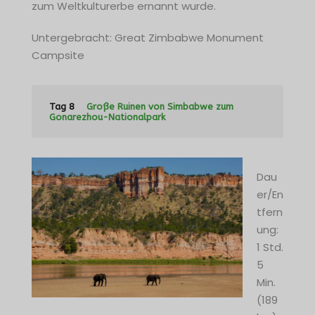
zum Weltkulturerbe ernannt wurde.
Untergebracht: Great Zimbabwe Monument
Campsite
Tag 8
Große Ruinen von Simbabwe zum
Gonarezhou-Nationalpark
Dau
er/En
tfern
ung:
1 Std.
5
Min.
(189