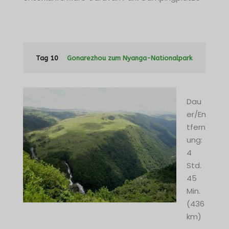
Tag 10
Gonarezhou zum Nyanga-Nationalpark
Dau
er/En
tfern
ung:
4
Std.
45
Min.
(436
km)