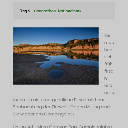
Tag 9
Gonarezhou-Nationalpark
Sie
mac
hen
sich
früh
frisc
h
und
unte
rnehmen eine morgendliche Pirschfahrt zur
Beobachtung der Tierwelt. Gegen Mittag sind
Sie wieder am Campingplatz.
Unterkunft: Mare Caravan Park Campingplätze