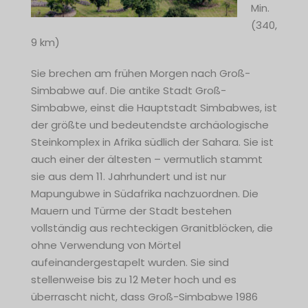
Min.
(340,
9 km)
Sie brechen am frühen Morgen nach Groß-
Simbabwe auf. Die antike Stadt Groß-
Simbabwe, einst die Hauptstadt Simbabwes, ist
der größte und bedeutendste archäologische
Steinkomplex in Afrika südlich der Sahara. Sie ist
auch einer der ältesten – vermutlich stammt
sie aus dem 11. Jahrhundert und ist nur
Mapungubwe in Südafrika nachzuordnen. Die
Mauern und Türme der Stadt bestehen
vollständig aus rechteckigen Granitblöcken, die
ohne Verwendung von Mörtel
aufeinandergestapelt wurden. Sie sind
stellenweise bis zu 12 Meter hoch und es
überrascht nicht, dass Groß-Simbabwe 1986