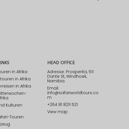
INKS
HEAD OFFICE
ren in Afrika
Adresse: Prosperita, 511
Dante St, Windhoek,
touren in Afrika
Namibia.
rreisen in Afrika
Email:
info@safariworldtours.co
litterwochen-
m
frika
+264 81 8211 521
d Kulturen
View map
afari-Touren
rzeug