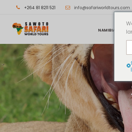
+264 81 8211 521
info@safariworldtours.com
We
NAMIBIA REISEZI
la