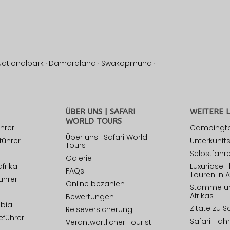
Nationalpark
·
Damaraland
·
Swakopmund
·
ÜBER UNS | SAFARI
WEITERE L
WORLD TOURS
hrer
Campingtou
Über uns | Safari World
führer
Unterkunfts
Tours
Selbstfahre
Galerie
frika
Luxuriöse F
FAQs
Touren in A
ührer
Online bezahlen
Stämme un
Afrikas
Bewertungen
mbia
Zitate zu S
Reiseversicherung
führer
Safari-Fah
Verantwortlicher Tourist