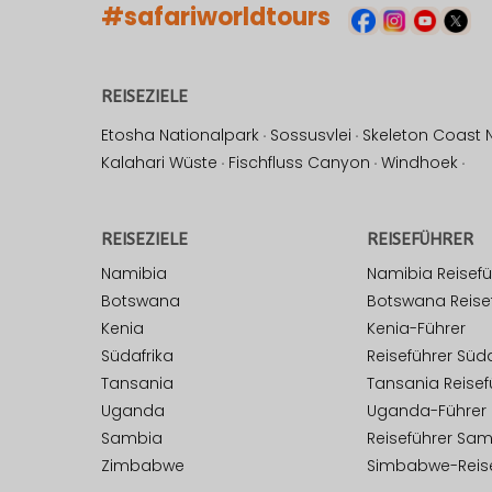
#safariworldtours
REISEZIELE
Etosha Nationalpark
·
Sossusvlei
·
Skeleton Coast 
Kalahari Wüste
·
Fischfluss Canyon
·
Windhoek
·
REISEZIELE
REISEFÜHRER
Namibia
Namibia Reisefü
Botswana
Botswana Reise
Kenia
Kenia-Führer
Südafrika
Reiseführer Süda
Tansania
Tansania Reisef
Uganda
Uganda-Führer
Sambia
Reiseführer Sa
Zimbabwe
Simbabwe-Reise