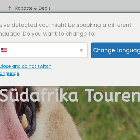
Rabatte & Deals
've detected you might be speaking a different
ELE
NAMIBIA-TOUREN
SHUTTLE TRANSFERS
ERLEBNISSE
nguage. Do you want to change to:
Change Langua
Close and do not switch
language
Südafrika Toure