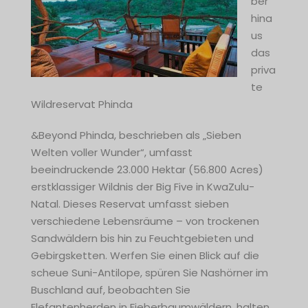
ber
hina
us
das
priva
te
Wildreservat Phinda
&Beyond Phinda, beschrieben als „Sieben
Welten voller Wunder“, umfasst
beeindruckende 23.000 Hektar (56.800 Acres)
erstklassiger Wildnis der Big Five in KwaZulu-
Natal. Dieses Reservat umfasst sieben
verschiedene Lebensräume – von trockenen
Sandwäldern bis hin zu Feuchtgebieten und
Gebirgsketten. Werfen Sie einen Blick auf die
scheue Suni-Antilope, spüren Sie Nashörner im
Buschland auf, beobachten Sie
Elefantenherden in Fieberbaumwäldern, halten