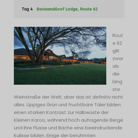
Tag 4
Baviaanskloof Lodge, Route 62
Rout
e 62
gilt
zwar
als
die
läng
ste
Weinstraße der Welt, aber das ist definitiv nicht
alles. Üppiges Grün und fruchtbare Täler bilden
einen starken Kontrast zur Halbwüste der
Kleinen Karoo, während hoch aufragende Berge
und ihre Flüsse und Bäche eine beeindruckende
Kulisse bilden. Einige der berühmten