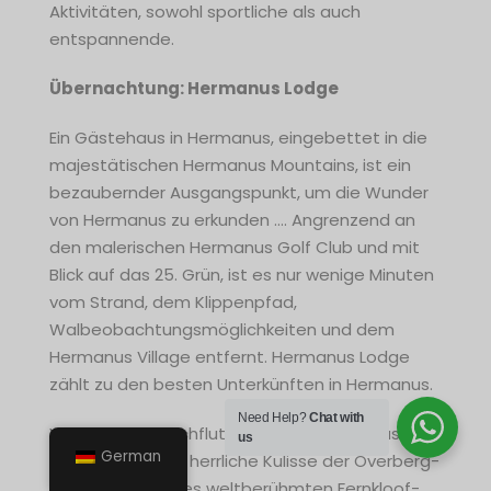
Aktivitäten, sowohl sportliche als auch
entspannende.
Übernachtung: Hermanus Lodge
Ein Gästehaus in Hermanus, eingebettet in die
majestätischen Hermanus Mountains, ist ein
bezaubernder Ausgangspunkt, um die Wunder
von Hermanus zu erkunden …. Angrenzend an
den malerischen Hermanus Golf Club und mit
Blick auf das 25. Grün, ist es nur wenige Minuten
vom Strand, dem Klippenpfad,
Walbeobachtungsmöglichkeiten und dem
Hermanus Village entfernt. Hermanus Lodge
zählt zu den besten Unterkünften in Hermanus.
Need Help?
Chat with
Vom sonnendurchfluteten Poolbereich aus
us
German
genießen Sie die herrliche Kulisse der Overberg-
Bergkette und des weltberühmten Fernkloof-