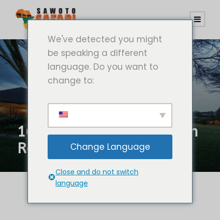
We've detected you might
be speaking a different
language. Do you want to
change to:
16-tägige Tour zur Garden
Route Explorer
Change Language
Close and do not switch
language