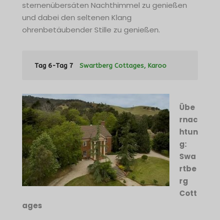
sternenübersäten Nachthimmel zu genießen
und dabei den seltenen Klang
ohrenbetäubender Stille zu genießen.
Tag 6-Tag 7
Swartberg Cottages, Karoo
Übe
rnac
htun
g:
Swa
rtbe
rg
Cott
ages