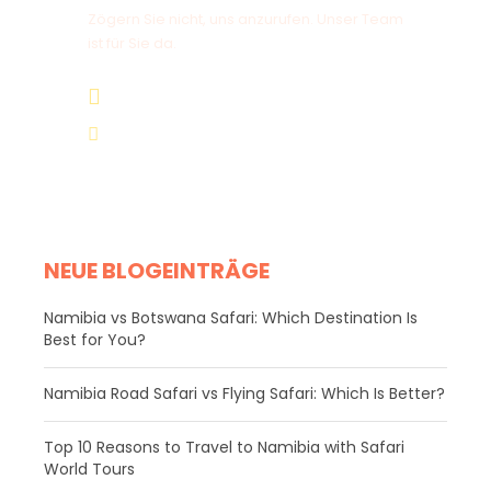
Zögern Sie nicht, uns anzurufen. Unser Team
ist für Sie da.
+264 81 8211 521
info@safariworldtours.com
NEUE BLOGEINTRÄGE
Namibia vs Botswana Safari: Which Destination Is
Best for You?
Namibia Road Safari vs Flying Safari: Which Is Better?
​Top 10 Reasons to Travel to Namibia with Safari
World Tours