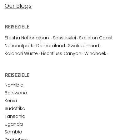
Our Blogs
REISEZIELE
Etosha Nationalpark
·
Sossusvlei
·
Skeleton Coast
Nationalpark
·
Damaraland
·
Swakopmund
·
Kalahari Wüste
·
Fischfluss Canyon
·
Windhoek
·
REISEZIELE
Namibia
Botswana
Kenia
Südafrika
Tansania
Uganda
Sambia
Zimbabwe