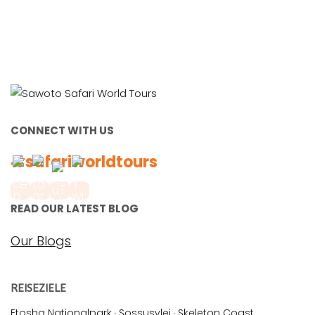
CONNECT WITH US
#safariworldtours
READ OUR LATEST BLOG
Our Blogs
REISEZIELE
Etosha Nationalpark
·
Sossusvlei
·
Skeleton Coast