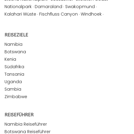
Nationalpark
·
Damaraland
·
Swakopmund
·
Kalahari Wüste
·
Fischfluss Canyon
·
Windhoek
·
REISEZIELE
Namibia
Botswana
Kenia
Südafrika
Tansania
Uganda
Sambia
Zimbabwe
REISEFÜHRER
Namibia Reiseführer
Botswana Reiseführer