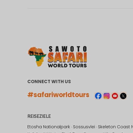
CONNECT WITH US
#safariworldtours
REISEZIELE
Etosha Nationalpark
·
Sossusvlei
·
Skeleton Coast 