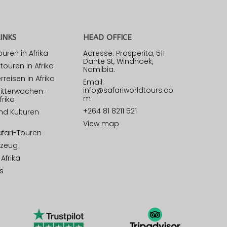
INKS
HEAD OFFICE
ren in Afrika
Adresse: Prosperita, 511
Dante St, Windhoek,
touren in Afrika
Namibia.
rreisen in Afrika
Email:
info@safariworldtours.co
litterwochen-
m
frika
+264 81 8211 521
d Kulturen
View map
afari-Touren
rzeug
 Afrika
s