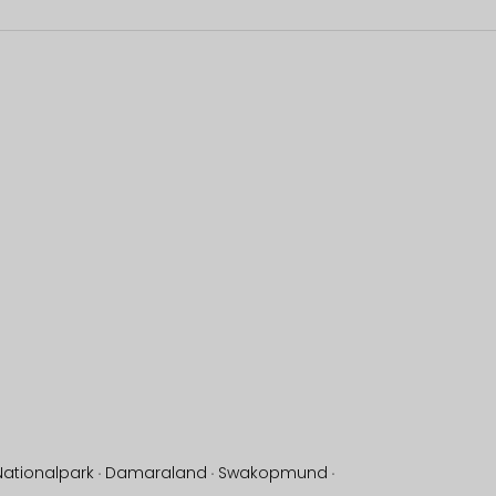
Nationalpark
·
Damaraland
·
Swakopmund
·