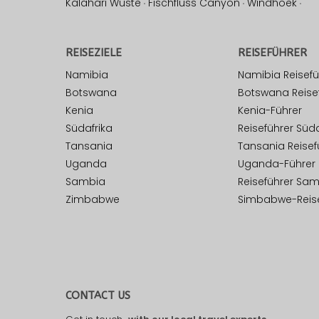
Kalahari Wüste
·
Fischfluss Canyon
·
Windhoek
·
REISEZIELE
REISEFÜHRER
Namibia
Namibia Reisefü
Botswana
Botswana Reise
Kenia
Kenia-Führer
Südafrika
Reiseführer Süda
Tansania
Tansania Reisef
Uganda
Uganda-Führer
Sambia
Reiseführer Sa
Zimbabwe
Simbabwe-Reise
CONTACT US