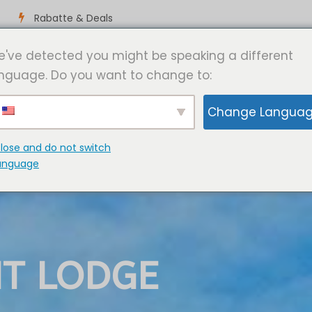
Rabatte & Deals
've detected you might be speaking a different
ELE
NAMIBIA-TOUREN
SHUTTLE TRANSFERS
ERLEBNISSE
nguage. Do you want to change to:
Change Langua
lose and do not switch
anguage
NT LODGE