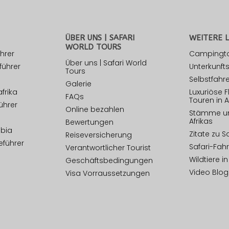
ÜBER UNS | SAFARI
WEITERE L
WORLD TOURS
hrer
Campingtou
Über uns | Safari World
führer
Unterkunfts
Tours
Selbstfahre
Galerie
frika
Luxuriöse F
FAQs
Touren in A
ührer
Online bezahlen
Stämme un
Afrikas
Bewertungen
mbia
Zitate zu S
Reiseversicherung
führer
Safari-Fah
Verantwortlicher Tourist
Wildtiere in
Geschäftsbedingungen
Video Blog
Visa Vorraussetzungen