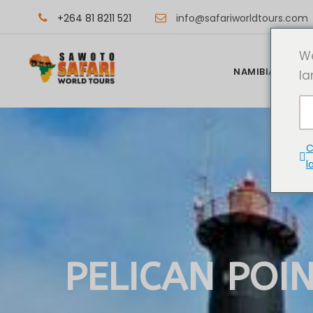
+264 81 8211 521
info@safariworldtours.com
We
NAMIBIA REISEZI
la
C
l
PELICAN POI