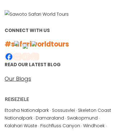
CONNECT WITH US
#safariworldtours
READ OUR LATEST BLOG
Our Blogs
REISEZIELE
Etosha Nationalpark
·
Sossusvlei
·
Skeleton Coast
Nationalpark
·
Damaraland
·
Swakopmund
·
Kalahari Wüste
·
Fischfluss Canyon
·
Windhoek
·