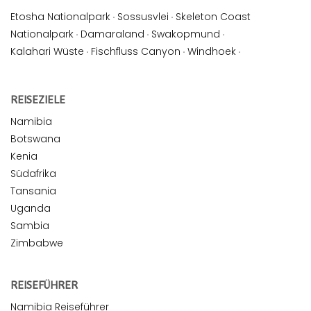
Etosha Nationalpark
·
Sossusvlei
·
Skeleton Coast
Nationalpark
·
Damaraland
·
Swakopmund
·
Kalahari Wüste
·
Fischfluss Canyon
·
Windhoek
·
REISEZIELE
Namibia
Botswana
Kenia
Südafrika
Tansania
Uganda
Sambia
Zimbabwe
REISEFÜHRER
Namibia Reiseführer