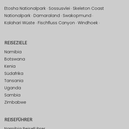
Etosha Nationalpark
·
Sossusvlei
·
Skeleton Coast
Nationalpark
·
Damaraland
·
Swakopmund
·
Kalahari Wüste
·
Fischfluss Canyon
·
Windhoek
·
REISEZIELE
Namibia
Botswana
Kenia
Südafrika
Tansania
Uganda
Sambia
Zimbabwe
REISEFÜHRER
Namibia Reiseführer