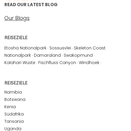
READ OUR LATEST BLOG
Our Blogs
REISEZIELE
Etosha Nationalpark
·
Sossusvlei
·
Skeleton Coast
Nationalpark
·
Damaraland
·
Swakopmund
·
Kalahari Wüste
·
Fischfluss Canyon
·
Windhoek
·
REISEZIELE
Namibia
Botswana
Kenia
Südafrika
Tansania
Uganda