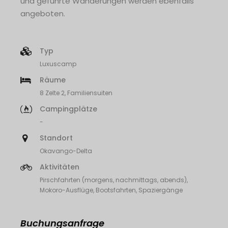
und geführte Wanderungen werden ebenfalls
angeboten.
Typ
Luxuscamp
Räume
8 Zelte 2, Familiensuiten
Campingplätze
-
Standort
Okavango-Delta
Aktivitäten
Pirschfahrten (morgens, nachmittags, abends),
Mokoro-Ausflüge, Bootsfahrten, Spaziergänge
Buchungsanfrage