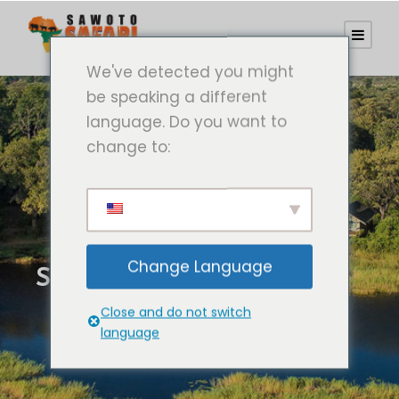
We've detected you might
be speaking a different
language. Do you want to
change to:
Change Language
SEBA-CAMP
Close and do not switch
language