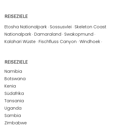
REISEZIELE
Etosha Nationalpark
·
Sossusvlei
·
Skeleton Coast
Nationalpark
·
Damaraland
·
Swakopmund
·
Kalahari Wüste
·
Fischfluss Canyon
·
Windhoek
·
REISEZIELE
Namibia
Botswana
Kenia
Südafrika
Tansania
Uganda
Sambia
Zimbabwe