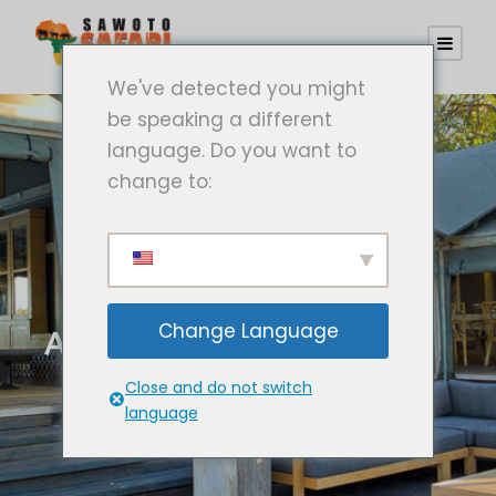
We've detected you might
be speaking a different
language. Do you want to
change to:
Change Language
ABU-CAMP
Close and do not switch
language