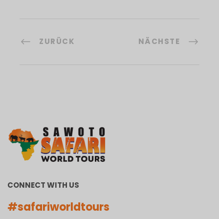
ZURÜCK
NÄCHSTE
CONNECT WITH US
#safariworldtours