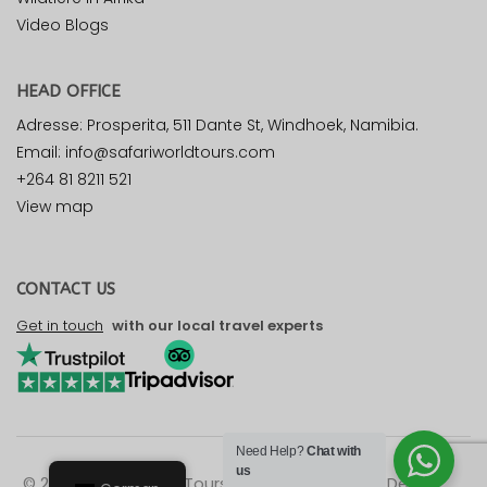
Video Blogs
HEAD OFFICE
Adresse: Prosperita, 511 Dante St, Windhoek, Namibia.
Email: info@safariworldtours.com
+264 81 8211 521
View map
CONTACT US
Get in touch
with our local travel experts
Need Help?
Chat with
us
© 2026 Safari World Tours. All rights reserved. Design by