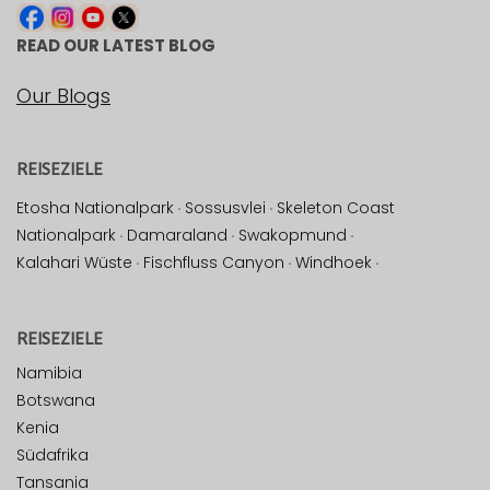
READ OUR LATEST BLOG
Our Blogs
REISEZIELE
Etosha Nationalpark
·
Sossusvlei
·
Skeleton Coast
Nationalpark
·
Damaraland
·
Swakopmund
·
Kalahari Wüste
·
Fischfluss Canyon
·
Windhoek
·
REISEZIELE
Namibia
Botswana
Kenia
Südafrika
Tansania