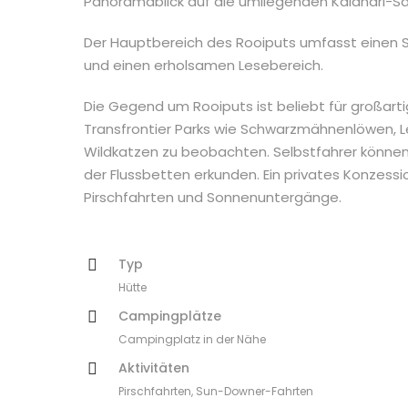
Panoramablick auf die umliegenden Kalahari-S
Der Hauptbereich des Rooiputs umfasst einen 
und einen erholsamen Lesebereich.
Die Gegend um Rooiputs ist beliebt für großart
Transfrontier Parks wie Schwarzmähnenlöwen, 
Wildkatzen zu beobachten. Selbstfahrer können
der Flussbetten erkunden. Ein privates Konzess
Pirschfahrten und Sonnenuntergänge.
Typ
Hütte
Campingplätze
Campingplatz in der Nähe
Aktivitäten
Pirschfahrten, Sun-Downer-Fahrten