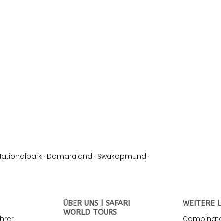
Nationalpark
·
Damaraland
·
Swakopmund
·
ÜBER UNS | SAFARI
WEITERE L
WORLD TOURS
hrer
Campingtou