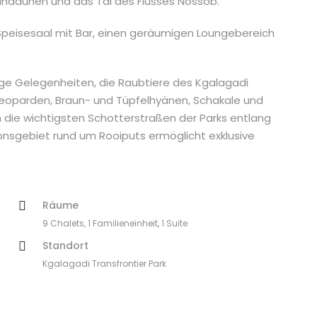
anddünen und das Tal des Flusses Nossob.
Speisesaal mit Bar, einen geräumigen Loungebereich
ige Gelegenheiten, die Raubtiere des Kgalagadi
Leoparden, Braun- und Tüpfelhyänen, Schakale und
 die wichtigsten Schotterstraßen der Parks entlang
ionsgebiet rund um Rooiputs ermöglicht exklusive
Räume
9 Chalets, 1 Familieneinheit, 1 Suite
Standort
Kgalagadi Transfrontier Park