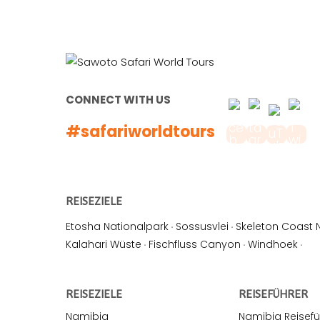
CONNECT WITH US
#safariworldtours
REISEZIELE
Etosha Nationalpark
·
Sossusvlei
·
Skeleton Coast 
Kalahari Wüste
·
Fischfluss Canyon
·
Windhoek
·
REISEZIELE
REISEFÜHRER
Namibia
Namibia Reisefü