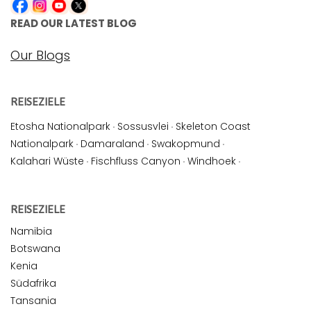
READ OUR LATEST BLOG
Our Blogs
REISEZIELE
Etosha Nationalpark
·
Sossusvlei
·
Skeleton Coast
Nationalpark
·
Damaraland
·
Swakopmund
·
Kalahari Wüste
·
Fischfluss Canyon
·
Windhoek
·
REISEZIELE
Namibia
Botswana
Kenia
Südafrika
Tansania