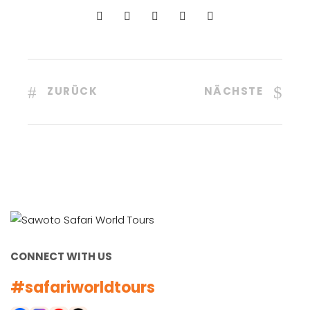
ZURÜCK
NÄCHSTE
CONNECT WITH US
#safariworldtours