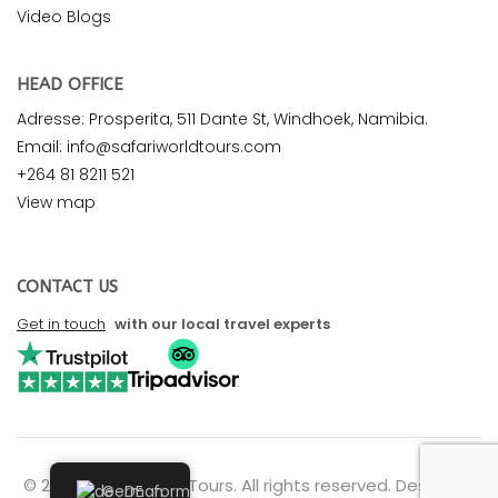
Video Blogs
HEAD OFFICE
Adresse: Prosperita, 511 Dante St, Windhoek, Namibia.
Email: info@safariworldtours.com
+264 81 8211 521
View map
CONTACT US
Get in touch
with our local travel experts
© 2026 Safari World Tours. All rights reserved. Design by
German