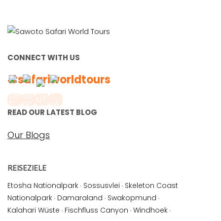
CONNECT WITH US
#safariworldtours
READ OUR LATEST BLOG
Our Blogs
REISEZIELE
Etosha Nationalpark
·
Sossusvlei
·
Skeleton Coast
Nationalpark
·
Damaraland
·
Swakopmund
·
Kalahari Wüste
·
Fischfluss Canyon
·
Windhoek
·