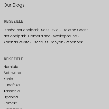
Our Blogs
REISEZIELE
Etosha Nationalpark
·
Sossusvlei
·
Skeleton Coast
Nationalpark
·
Damaraland
·
Swakopmund
·
Kalahari Wüste
·
Fischfluss Canyon
·
Windhoek
·
REISEZIELE
Namibia
Botswana
Kenia
Südafrika
Tansania
Uganda
Sambia