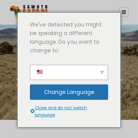
We've detected you might
be speaking a different
language. Do you want to
change to:
Kategorie
Simbabwe
Selbstfahrertour
Change Language
en
Close and do not switch
language