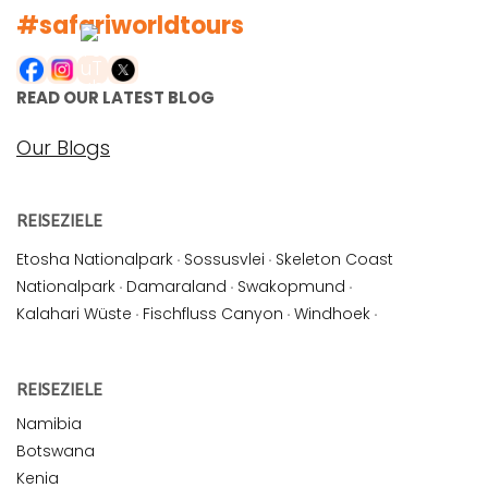
#safariworldtours
READ OUR LATEST BLOG
Our Blogs
REISEZIELE
Etosha Nationalpark
·
Sossusvlei
·
Skeleton Coast
Nationalpark
·
Damaraland
·
Swakopmund
·
Kalahari Wüste
·
Fischfluss Canyon
·
Windhoek
·
REISEZIELE
Namibia
Botswana
Kenia