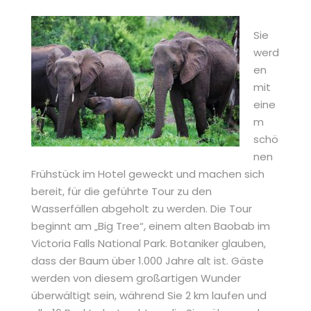
Sie
werd
en
mit
eine
m
schö
nen
Frühstück im Hotel geweckt und machen sich
bereit, für die geführte Tour zu den
Wasserfällen abgeholt zu werden. Die Tour
beginnt am „Big Tree“, einem alten Baobab im
Victoria Falls National Park. Botaniker glauben,
dass der Baum über 1.000 Jahre alt ist. Gäste
werden von diesem großartigen Wunder
überwältigt sein, während Sie 2 km laufen und