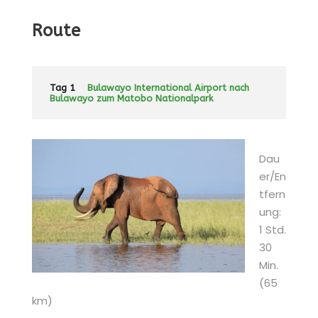
Route
Tag 1
Bulawayo International Airport nach
Bulawayo zum Matobo Nationalpark
Dau
er/En
tfern
ung:
1 Std.
30
Min.
(65
km)