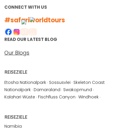
CONNECT WITH US
#safariworldtours
READ OUR LATEST BLOG
Our Blogs
REISEZIELE
Etosha Nationalpark
·
Sossusvlei
·
Skeleton Coast
Nationalpark
·
Damaraland
·
Swakopmund
·
Kalahari Wüste
·
Fischfluss Canyon
·
Windhoek
·
REISEZIELE
Namibia