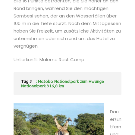
alle 16 Punkte betrachten, die Sie näher an den
Rand bringen, während Sie den mächtigen
Sambesi sehen, der an den Wasserfällen über
100 m in die Tiefe stürzt. Nach dem Mittagessen
haben Sie Freizeit, um zusätzliche Aktivitäten zu
unternehmen oder sich rund um das Hotel zu
vergnügen.
Unterkunft: Maleme Rest Camp
Tag 3
: Matobo Nationalpark zum Hwange
Nationalpark 316,8 km
Dau
er/En
tfern
ung: