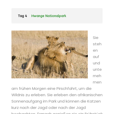
Tag 4
Hwange Nationalpark
Sie
steh
en
auf
und
unte
rneh
men
am frühen Morgen eine Pirschfahrt, um die
Wildnis zu erleben. Sie erleben den afrikanischen
Sonnenaufgang im Park und können die Katzen
kurz nach der Jagd oder nach der Jagd
beobachten. Danach genießen sie ein Frühstück