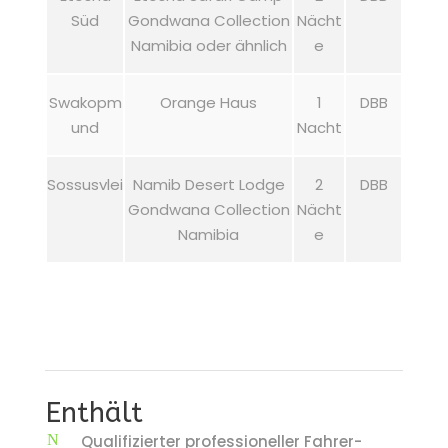
Süd
Gondwana Collection
Nächt
Namibia oder ähnlich
e
Swakopm
Orange Haus
1
DBB
und
Nacht
Sossusvlei
Namib Desert Lodge
2
DBB
Gondwana Collection
Nächt
Namibia
e
Enthält
Qualifizierter professioneller Fahrer-