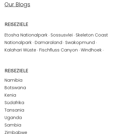
Our Blogs
REISEZIELE
Etosha Nationalpark
·
Sossusvlei
·
Skeleton Coast
Nationalpark
·
Damaraland
·
Swakopmund
·
Kalahari Wüste
·
Fischfluss Canyon
·
Windhoek
·
REISEZIELE
Namibia
Botswana
Kenia
Südafrika
Tansania
Uganda
Sambia
Zimbabwe