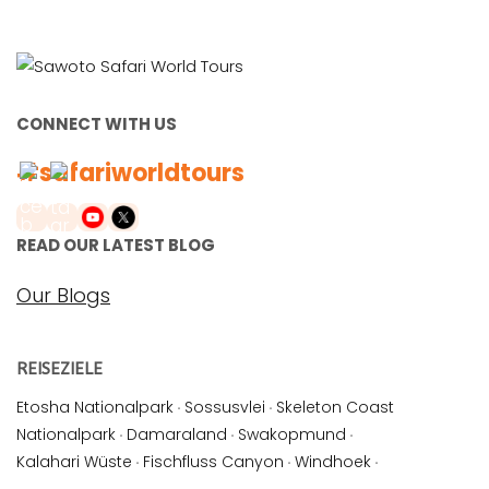
CONNECT WITH US
#safariworldtours
READ OUR LATEST BLOG
Our Blogs
REISEZIELE
Etosha Nationalpark
·
Sossusvlei
·
Skeleton Coast
Nationalpark
·
Damaraland
·
Swakopmund
·
Kalahari Wüste
·
Fischfluss Canyon
·
Windhoek
·