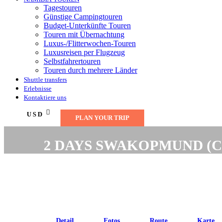
Tagestouren
Günstige Campingtouren
Budget-Unterkünfte Touren
Touren mit Übernachtung
Luxus-/Flitterwochen-Touren
Luxusreisen per Flugzeug
Selbstfahrertouren
Touren durch mehrere Länder
Shuttle transfers
Erlebnisse
Kontaktiere uns
USD
PLAN YOUR TRIP
2 DAYS SWAKOPMUND (Ca
Detail
Fotos
Route
Karte