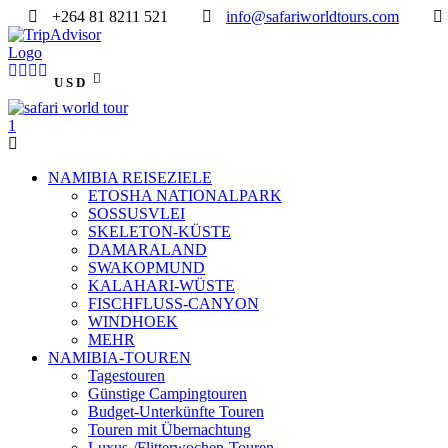
+264 81 8211 521
info@safariworldtours.com
USD
NAMIBIA REISEZIELE
ETOSHA NATIONALPARK
SOSSUSVLEI
SKELETON-KÜSTE
DAMARALAND
SWAKOPMUND
KALAHARI-WÜSTE
FISCHFLUSS-CANYON
WINDHOEK
MEHR
NAMIBIA-TOUREN
Tagestouren
Günstige Campingtouren
Budget-Unterkünfte Touren
Touren mit Übernachtung
Luxus-/Flitterwochen-Touren