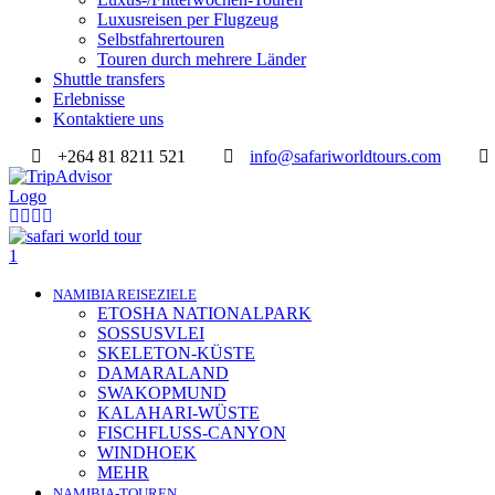
Luxusreisen per Flugzeug
Selbstfahrertouren
Touren durch mehrere Länder
Shuttle transfers
Erlebnisse
Kontaktiere uns
+264 81 8211 521
info@safariworldtours.com
NAMIBIA REISEZIELE
ETOSHA NATIONALPARK
SOSSUSVLEI
SKELETON-KÜSTE
DAMARALAND
SWAKOPMUND
KALAHARI-WÜSTE
FISCHFLUSS-CANYON
WINDHOEK
MEHR
NAMIBIA-TOUREN