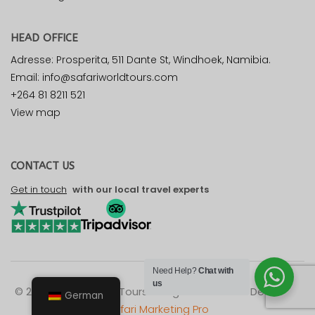
HEAD OFFICE
Adresse: Prosperita, 511 Dante St, Windhoek, Namibia.
Email: info@safariworldtours.com
+264 81 8211 521
View map
CONTACT US
Get in touch
with our local travel experts
Need Help?
Chat with
us
© 2026 Safari World Tours. All rights reserved. Design by
German
Safari Marketing Pro