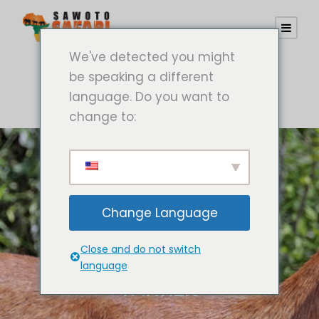
We've detected you might
be speaking a different
language. Do you want to
change to:
Change Language
Close and do not switch
language
FAHREN