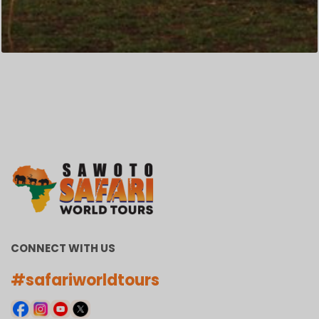
CONNECT WITH US
#safariworldtours