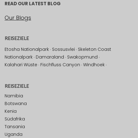
READ OUR LATEST BLOG
Our Blogs
REISEZIELE
Etosha Nationalpark
·
Sossusvlei
·
Skeleton Coast
Nationalpark
·
Damaraland
·
Swakopmund
·
Kalahari Wüste
·
Fischfluss Canyon
·
Windhoek
·
REISEZIELE
Namibia
Botswana
Kenia
Südafrika
Tansania
Uganda