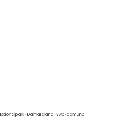
Nationalpark
·
Damaraland
·
Swakopmund
·