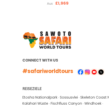
£1,969
Aus
CONNECT WITH US
#safariworldtours
REISEZIELE
Etosha Nationalpark
·
Sossusvlei
·
Skeleton Coast 
Kalahari Wüste
·
Fischfluss Canyon
·
Windhoek
·