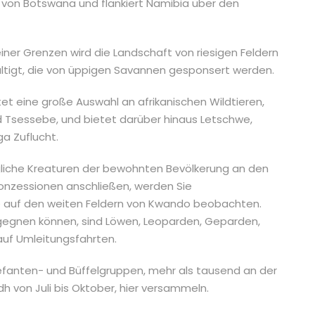
 von Botswana und flankiert Namibia über den
ner Grenzen wird die Landschaft von riesigen Feldern
ltigt, die von üppigen Savannen gesponsert werden.
 eine große Auswahl an afrikanischen Wildtieren,
nd Tsessebe, und bietet darüber hinaus Letschwe,
a Zuflucht.
gliche Kreaturen der bewohnten Bevölkerung an den
nzessionen anschließen, werden Sie
 auf den weiten Feldern von Kwando beobachten.
gnen können, sind Löwen, Leoparden, Geparden,
auf Umleitungsfahrten.
lefanten- und Büffelgruppen, mehr als tausend an der
dh von Juli bis Oktober, hier versammeln.