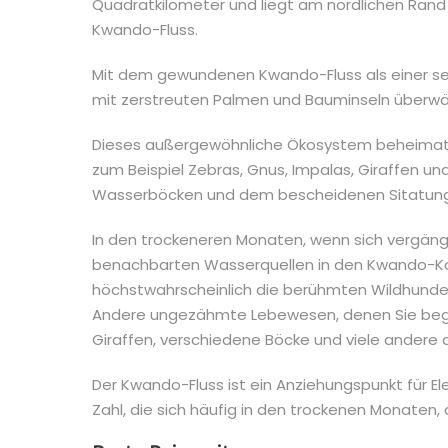
Quadratkilometer und liegt am nördlichen Rand
Kwando-Fluss.
Mit dem gewundenen Kwando-Fluss als einer sei
mit zerstreuten Palmen und Bauminseln überwä
Dieses außergewöhnliche Ökosystem beheimatet
zum Beispiel Zebras, Gnus, Impalas, Giraffen u
Wasserböcken und dem bescheidenen Sitatung
In den trockeneren Monaten, wenn sich vergän
benachbarten Wasserquellen in den Kwando-Ko
höchstwahrscheinlich die berühmten Wildhunde
Andere ungezähmte Lebewesen, denen Sie bege
Giraffen, verschiedene Böcke und viele andere 
Der Kwando-Fluss ist ein Anziehungspunkt für E
Zahl, die sich häufig in den trockenen Monaten, 