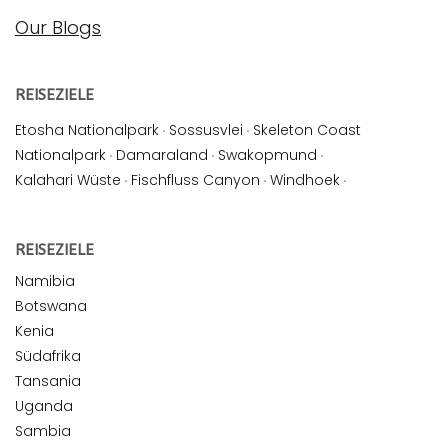
Our Blogs
REISEZIELE
Etosha Nationalpark
·
Sossusvlei
·
Skeleton Coast
Nationalpark
·
Damaraland
·
Swakopmund
·
Kalahari Wüste
·
Fischfluss Canyon
·
Windhoek
·
REISEZIELE
Namibia
Botswana
Kenia
Südafrika
Tansania
Uganda
Sambia