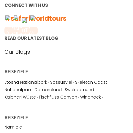
CONNECT WITH US
#safariworldtours
READ OUR LATEST BLOG
Our Blogs
REISEZIELE
Etosha Nationalpark
·
Sossusvlei
·
Skeleton Coast
Nationalpark
·
Damaraland
·
Swakopmund
·
Kalahari Wüste
·
Fischfluss Canyon
·
Windhoek
·
REISEZIELE
Namibia