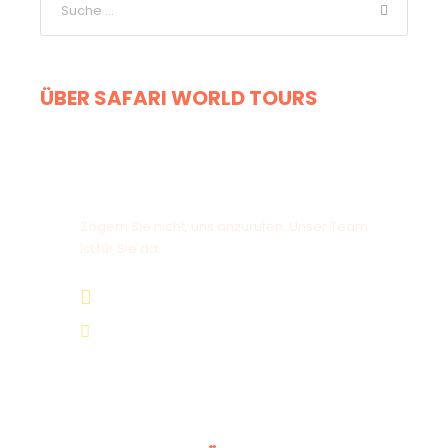
ÜBER SAFARI WORLD TOURS
Haben Sie eine Frage?
Zögern Sie nicht, uns anzurufen. Unser Team
ist für Sie da.
+264 81 8211 521
info@safariworldtours.com