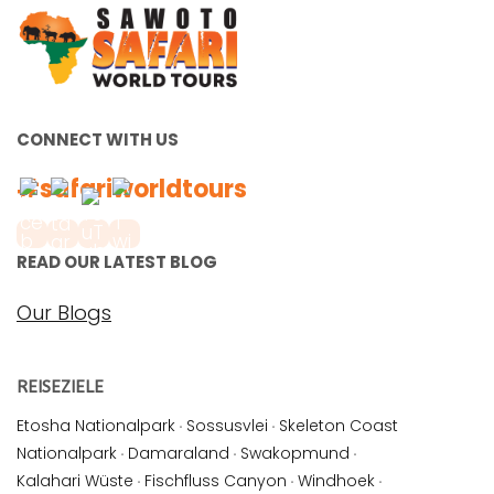
CONNECT WITH US
#safariworldtours
READ OUR LATEST BLOG
Our Blogs
REISEZIELE
Etosha Nationalpark
·
Sossusvlei
·
Skeleton Coast
Nationalpark
·
Damaraland
·
Swakopmund
·
Kalahari Wüste
·
Fischfluss Canyon
·
Windhoek
·