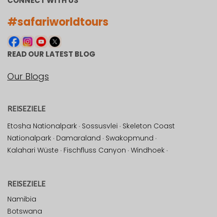
CONNECT WITH US
#safariworldtours
READ OUR LATEST BLOG
Our Blogs
REISEZIELE
Etosha Nationalpark
·
Sossusvlei
·
Skeleton Coast
Nationalpark
·
Damaraland
·
Swakopmund
·
Kalahari Wüste
·
Fischfluss Canyon
·
Windhoek
·
REISEZIELE
Namibia
Botswana