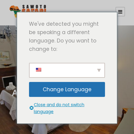
We've detected you might
be speaking a different
language. Do you want to
change to:
Change Language
ANDERSSONS IN ONGAVA
Close and do not switch
language