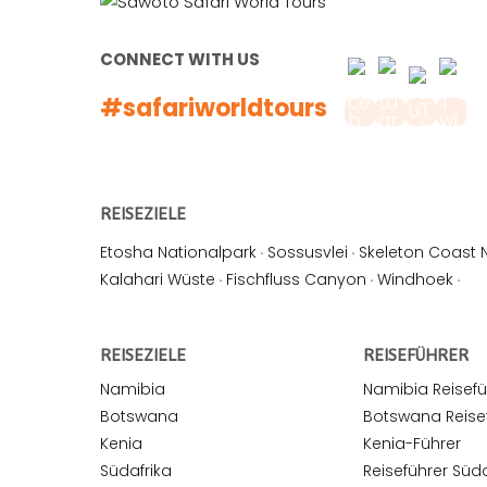
CONNECT WITH US
#safariworldtours
REISEZIELE
Etosha Nationalpark
·
Sossusvlei
·
Skeleton Coast 
Kalahari Wüste
·
Fischfluss Canyon
·
Windhoek
·
REISEZIELE
REISEFÜHRER
Namibia
Namibia Reisefü
Botswana
Botswana Reise
Kenia
Kenia-Führer
Südafrika
Reiseführer Süda