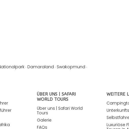
Nationalpark
·
Damaraland
·
Swakopmund
·
ÜBER UNS | SAFARI
WEITERE L
WORLD TOURS
hrer
Campingtou
Über uns | Safari World
führer
Unterkunfts
Tours
Selbstfahre
Galerie
frika
Luxuriöse F
FAQs