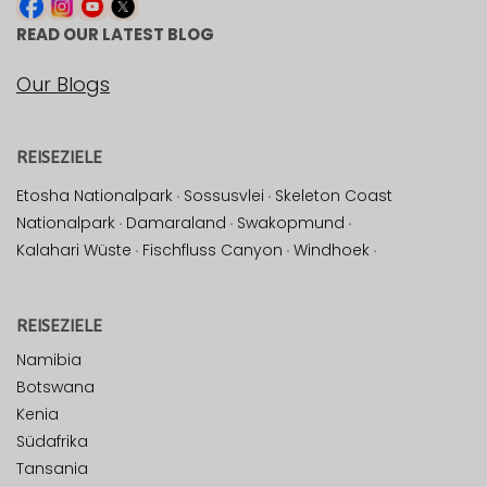
READ OUR LATEST BLOG
Our Blogs
REISEZIELE
Etosha Nationalpark
·
Sossusvlei
·
Skeleton Coast
Nationalpark
·
Damaraland
·
Swakopmund
·
Kalahari Wüste
·
Fischfluss Canyon
·
Windhoek
·
REISEZIELE
Namibia
Botswana
Kenia
Südafrika
Tansania