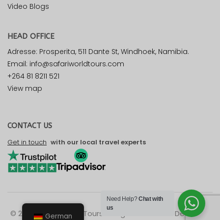
Video Blogs
HEAD OFFICE
Adresse: Prosperita, 511 Dante St, Windhoek, Namibia.
Email: info@safariworldtours.com
+264 81 8211 521
View map
CONTACT US
Get in touch
with our local travel experts
Need Help?
Chat with
us
© 2026 Safari World Tours. All rights reserved. Design by
German