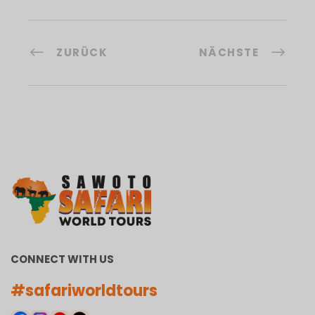
ZURÜCK
NÄCHSTE
CONNECT WITH US
#safariworldtours