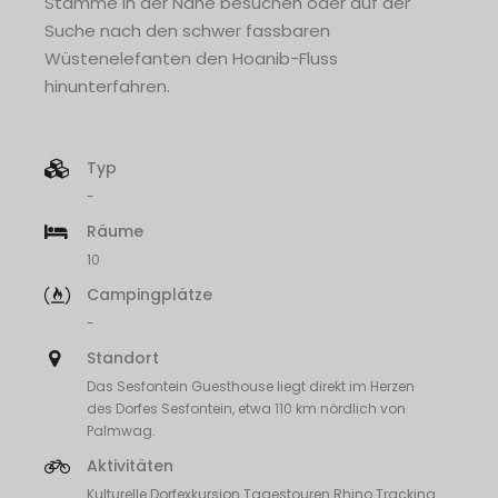
Stämme in der Nähe besuchen oder auf der
Suche nach den schwer fassbaren
Wüstenelefanten den Hoanib-Fluss
hinunterfahren.
Typ
-
Räume
10
Campingplätze
-
Standort
Das Sesfontein Guesthouse liegt direkt im Herzen
des Dorfes Sesfontein, etwa 110 km nördlich von
Palmwag.
Aktivitäten
Kulturelle Dorfexkursion Tagestouren Rhino Tracking