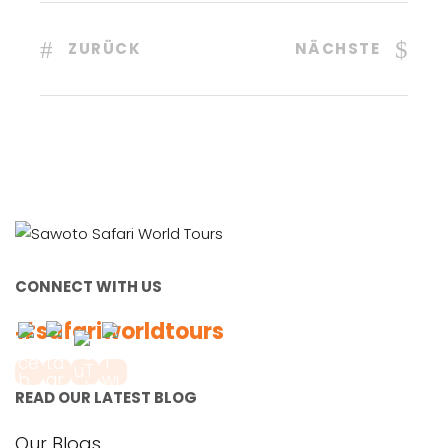
ZURÜCK
NÄCHSTE
CONNECT WITH US
#safariworldtours
READ OUR LATEST BLOG
Our Blogs