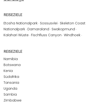
REISEZIELE
Etosha Nationalpark
·
Sossusvlei
·
Skeleton Coast
Nationalpark
·
Damaraland
·
Swakopmund
·
Kalahari Wüste
·
Fischfluss Canyon
·
Windhoek
·
REISEZIELE
Namibia
Botswana
Kenia
Südafrika
Tansania
Uganda
Sambia
Zimbabwe