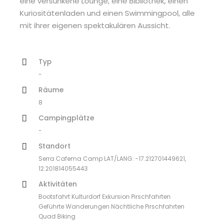
eine versunkene Lounge, eine Bibliothek, einen
Kuriositätenladen und einen Swimmingpool, alle
mit ihrer eigenen spektakulären Aussicht.
Typ
-
Räume
8
Campingplätze
-
Standort
Serra Cafema Camp LAT/LANG: -17.212701449621,
12.201814055443
Aktivitäten
Bootsfahrt Kulturdorf Exkursion Pirschfahrten
Geführte Wanderungen Nächtliche Pirschfahrten
Quad Biking