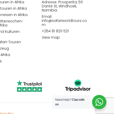
ren in Afrika
Adresse: Prosperita, 511
Dante St, Windhoek,
touren in Afrika
Namibia.
rreisen in Afrika
Email:
info@safariworldtours.co
litterwochen-
m
frika
+264 81 8211 521
d Kulturen
View map
afari-Touren
rzeug
 Afrika
s
Need Help?
Chat with
us
ting Pro