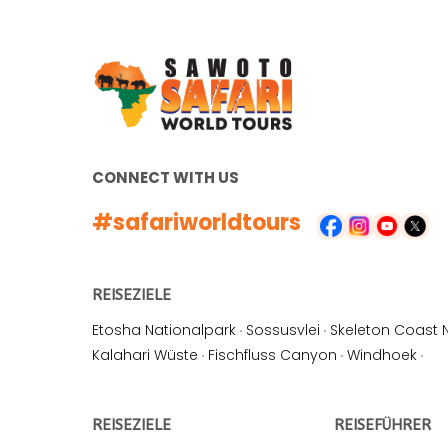
CONNECT WITH US
#safariworldtours
REISEZIELE
Etosha Nationalpark
·
Sossusvlei
·
Skeleton Coast 
Kalahari Wüste
·
Fischfluss Canyon
·
Windhoek
·
REISEZIELE
REISEFÜHRER