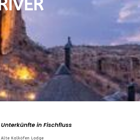
VER E
Unterkünfte in Fischfluss
Alte Kalköfen Lodge