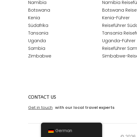
Namibia
Namibia Reisefü
Botswana
Botswana Reise
Kenia
Kenia-Führer
Südafrika
Reiseführer Süda
Tansania
Tansania Reisef
Uganda
Uganda-Führer
Sambia
Reiseführer Sa
Zimbabwe
Simbabwe-Reise
CONTACT US
Get in touch
with our local travel experts
German
© 2026 