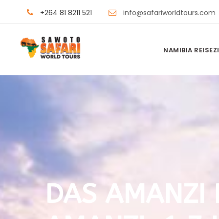
+264 81 8211 521
info@safariworldtours.com
NAMIBIA REISEZI
DAS AMANZI R