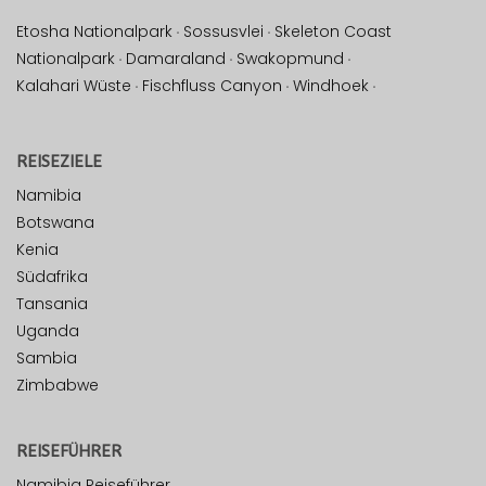
Etosha Nationalpark
·
Sossusvlei
·
Skeleton Coast
Nationalpark
·
Damaraland
·
Swakopmund
·
Kalahari Wüste
·
Fischfluss Canyon
·
Windhoek
·
REISEZIELE
Namibia
Botswana
Kenia
Südafrika
Tansania
Uganda
Sambia
Zimbabwe
REISEFÜHRER
Namibia Reiseführer