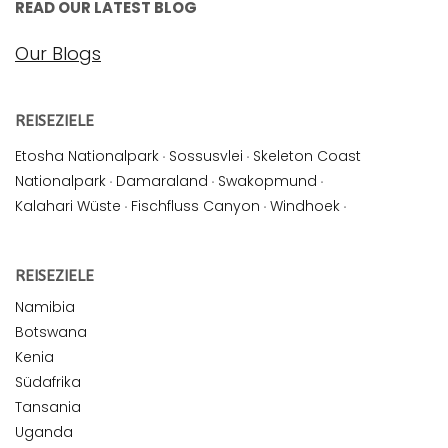
READ OUR LATEST BLOG
Our Blogs
REISEZIELE
Etosha Nationalpark
·
Sossusvlei
·
Skeleton Coast
Nationalpark
·
Damaraland
·
Swakopmund
·
Kalahari Wüste
·
Fischfluss Canyon
·
Windhoek
·
REISEZIELE
Namibia
Botswana
Kenia
Südafrika
Tansania
Uganda